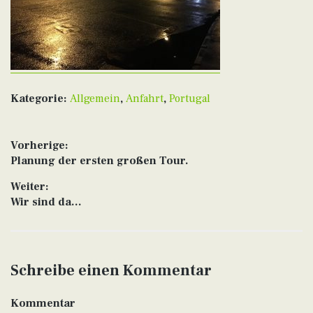
Kategorie:
Allgemein
,
Anfahrt
,
Portugal
Beitragsnavigation
Vorherige:
Vorheriger
Planung der ersten großen Tour.
Beitrag:
Weiter:
Nächster
Wir sind da…
Beitrag:
Schreibe einen Kommentar
Kommentar