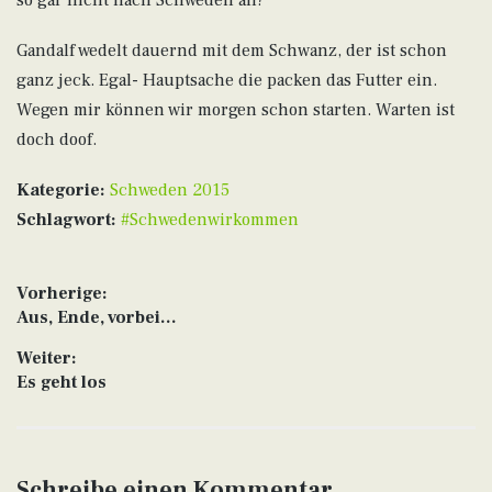
Gandalf wedelt dauernd mit dem Schwanz, der ist schon
ganz jeck. Egal- Hauptsache die packen das Futter ein.
Wegen mir können wir morgen schon starten. Warten ist
doch doof.
Kategorie:
Schweden 2015
Schlagwort:
#Schwedenwirkommen
Beitragsnavigation
Vorherige:
Vorheriger
Aus, Ende, vorbei…
Beitrag:
Weiter:
Nächster
Es geht los
Beitrag:
Schreibe einen Kommentar