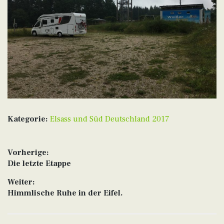
Kategorie:
Elsass und Süd Deutschland 2017
Beitragsnavigation
Vorherige:
Vorheriger
Die letzte Etappe
Beitrag:
Weiter:
Nächster
Himmlische Ruhe in der Eifel.
Beitrag: